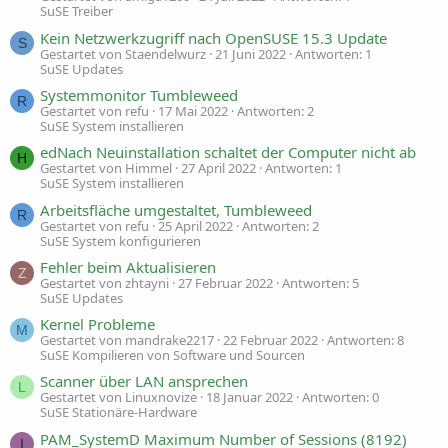
SuSE Treiber
Kein Netzwerkzugriff nach OpenSUSE 15.3 Update
S
Gestartet von Staendelwurz
21 Juni 2022
Antworten: 1
SuSE Updates
Systemmonitor Tumbleweed
R
Gestartet von refu
17 Mai 2022
Antworten: 2
SuSE System installieren
edNach Neuinstallation schaltet der Computer nicht ab
H
Gestartet von Himmel
27 April 2022
Antworten: 1
SuSE System installieren
Arbeitsfläche umgestaltet, Tumbleweed
R
Gestartet von refu
25 April 2022
Antworten: 2
SuSE System konfigurieren
Fehler beim Aktualisieren
Z
Gestartet von zhtayni
27 Februar 2022
Antworten: 5
SuSE Updates
Kernel Probleme
M
Gestartet von mandrake2217
22 Februar 2022
Antworten: 8
SuSE Kompilieren von Software und Sourcen
Scanner über LAN ansprechen
L
Gestartet von Linuxnovize
18 Januar 2022
Antworten: 0
SuSE Stationäre-Hardware
PAM_SystemD Maximum Number of Sessions (8192)
I