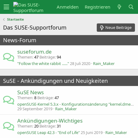
Anmelden
Registrieren
Startseite
Das SUSE-Supportforum
Neue Beiträge
News-Forum
suseforum.de
Themen
47
Beiträge
94
"Follow the white rabbit ......"
28 Juli 2020
Rain_Maker
SuSE - Ankündigungen und Neuigkeiten
SuSE News
Themen
8
Beiträge
47
openSUSE-Kernel 5.3.x - Konfigurationsänderung "kernel.dmesg_restrict"
29 September 2019
Rain_Maker
Ankündigungen-Wichtiges
Themen
20
Beiträge
31
openSUSE Leap 42.3 - "End of Life"
25 Juni 2019
Rain_Maker