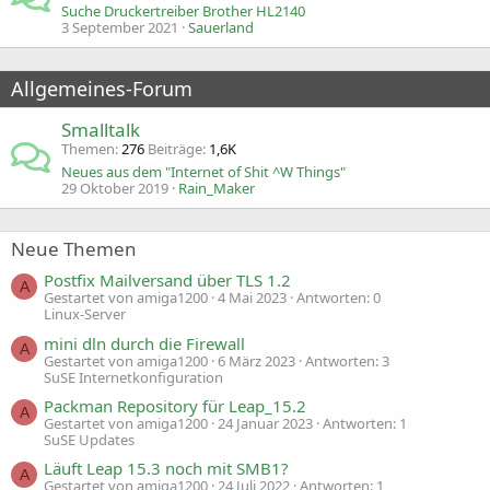
Suche Druckertreiber Brother HL2140
3 September 2021
Sauerland
Allgemeines-Forum
Smalltalk
Themen
276
Beiträge
1,6K
Neues aus dem "Internet of Shit ^W Things"
29 Oktober 2019
Rain_Maker
Neue Themen
Postfix Mailversand über TLS 1.2
A
Gestartet von amiga1200
4 Mai 2023
Antworten: 0
Linux-Server
mini dln durch die Firewall
A
Gestartet von amiga1200
6 März 2023
Antworten: 3
SuSE Internetkonfiguration
Packman Repository für Leap_15.2
A
Gestartet von amiga1200
24 Januar 2023
Antworten: 1
SuSE Updates
Läuft Leap 15.3 noch mit SMB1?
A
Gestartet von amiga1200
24 Juli 2022
Antworten: 1