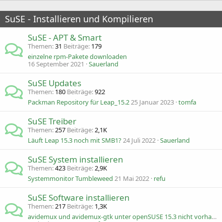
SuSE - Installieren und Kompilieren
SuSE - APT & Smart
Themen
31
Beiträge
179
einzelne rpm-Pakete downloaden
16 September 2021
Sauerland
SuSE Updates
Themen
180
Beiträge
922
Packman Repository für Leap_15.2
25 Januar 2023
tomfa
SuSE Treiber
Themen
257
Beiträge
2,1K
Läuft Leap 15.3 noch mit SMB1?
24 Juli 2022
Sauerland
SuSE System installieren
Themen
423
Beiträge
2,9K
Systemmonitor Tumbleweed
21 Mai 2022
refu
SuSE Software installieren
Themen
217
Beiträge
1,3K
avidemux und avidemux-gtk unter openSUSE 15.3 nicht vorhanden