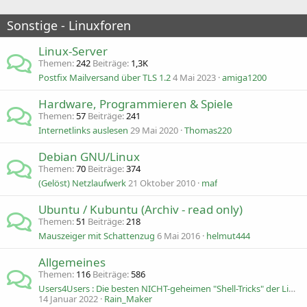
Sonstige - Linuxforen
Linux-Server
Themen
242
Beiträge
1,3K
Postfix Mailversand über TLS 1.2
4 Mai 2023
amiga1200
Hardware, Programmieren & Spiele
Themen
57
Beiträge
241
Internetlinks auslesen
29 Mai 2020
Thomas220
Debian GNU/Linux
Themen
70
Beiträge
374
(Gelöst) Netzlaufwerk
21 Oktober 2010
maf
Ubuntu / Kubuntu (Archiv - read only)
Themen
51
Beiträge
218
Mauszeiger mit Schattenzug
6 Mai 2016
helmut444
Allgemeines
Themen
116
Beiträge
586
Users4Users : Die besten NICHT-geheimen "Shell-Tricks" der Linux-User
14 Januar 2022
Rain_Maker