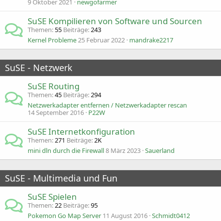
9 Oktober 2021
newgofarmer
SuSE Kompilieren von Software und Sourcen
Themen
55
Beiträge
243
Kernel Probleme
25 Februar 2022
mandrake2217
SuSE - Netzwerk
SuSE Routing
Themen
45
Beiträge
294
Netzwerkadapter entfernen / Netzwerkadapter rescan
14 September 2016
P22W
SuSE Internetkonfiguration
Themen
271
Beiträge
2K
mini dln durch die Firewall
8 März 2023
Sauerland
SuSE - Multimedia und Fun
SuSE Spielen
Themen
22
Beiträge
95
Pokemon Go Map Server
11 August 2016
Schmidt0412