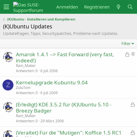
Anmelden
Registrieren
(K)Ubuntu - Installieren und Kompilieren
(K)Ubuntu Updates
Updatefragen, Tipps, Securitypatches, Probleme nach Updates.
Filter
Amarok 1.4.1 --> Fast Forward (very fast,
G
e
n
indeed!)
s
g
Rain_Maker
p
e
Antworten
0
6 Juli 2006
e
h
r
e
Kernelupgrade Kubuntu 9.04
Z
r
f
ZuluTom
t
t
Antworten
0
6 Juli 2009
e
t
(Erledigt) KDE 3.5.2 für (K)Ubuntu 5.10 -
e
Breezy Badger
s
Rain_Maker
p
Antworten
0
29 März 2006
e
r
(Veraltet) Für die "Mutigen": Koffice 1.5 RC1