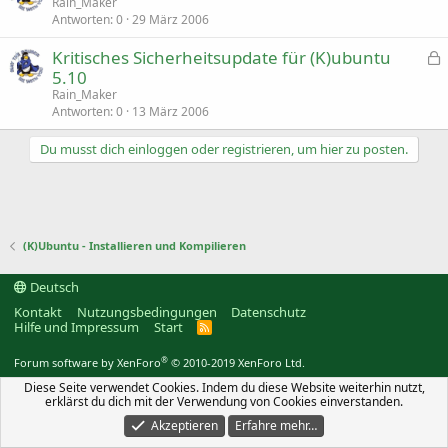
r
e
Rain_Maker
t
s
Antworten
0
29 März 2006
p
Kritisches Sicherheitsupdate für (K)ubuntu
e
r
e
5.10
r
s
Rain_Maker
t
p
Antworten
0
13 März 2006
e
r
Du musst dich einloggen oder registrieren, um hier zu posten.
r
t
(K)Ubuntu - Installieren und Kompilieren
Deutsch
Kontakt
Nutzungsbedingungen
Datenschutz
Hilfe und Impressum
Start
R
S
S
®
Forum software by XenForo
© 2010-2019 XenForo Ltd.
Diese Seite verwendet Cookies. Indem du diese Website weiterhin nutzt,
erklärst du dich mit der Verwendung von Cookies einverstanden.
Akzeptieren
Erfahre mehr…