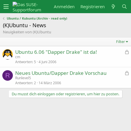
Anmelden
Registrieren
Ubuntu / Kubuntu (Archiv - read only)
(K)Ubuntu - News
Neuigkeiten von (K)Ubuntu
Filter
Ubuntu 6.06 "Dapper Drake" ist da!
e
cm
s
Antworten
5
4 Juni 2006
p
Neues Ubuntu/Dapper Drake Vorschau
e
R
r
e
Runlevel5
r
s
Antworten
2
14 März 2006
t
p
e
Du musst dich einloggen oder registrieren, um hier zu posten.
r
r
t