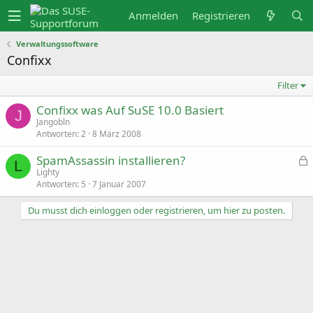
Anmelden
Registrieren
Verwaltungssoftware
Confixx
Filter
Confixx was Auf SuSE 10.0 Basiert
J
Jangobln
Antworten
2
8 März 2008
SpamAssassin installieren?
L
e
Lighty
s
Antworten
5
7 Januar 2007
p
e
Du musst dich einloggen oder registrieren, um hier zu posten.
r
r
t