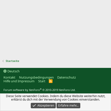
Startseite
Deutsch
Kontakt
Nutzungsbedingungen
Datenschutz
Hilfe und Impressum
Start
R
S
S
®
Forum software by XenForo
© 2010-2019 XenForo Ltd.
Diese Seite verwendet Cookies. Indem du diese Website weiterhin nutzt,
erklärst du dich mit der Verwendung von Cookies einverstanden.
Akzeptieren
Erfahre mehr…