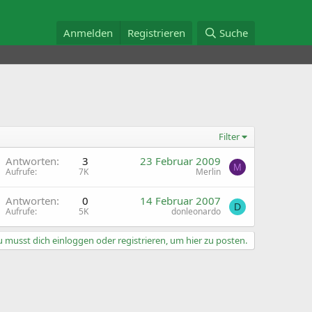
Anmelden
Registrieren
Suche
Filter
G
Antworten
3
23 Februar 2009
M
Aufrufe
7K
Merlin
G
Antworten
0
14 Februar 2007
D
Aufrufe
5K
donleonardo
 musst dich einloggen oder registrieren, um hier zu posten.