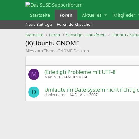
Startseite
Foren
Aktuelles
Mitglieder
Neue Beiträge
Foren durchsuchen
Startseite
Foren
Sonstige - Linuxforen
Ubuntu / Kubun
(K)Ubuntu GNOME
Alles zum Thema GNOME-Desktop
(Erledigt) Probleme mit UTF-8
M
Merlin
15 Februar 2009
Umlaute im Dateisystem nicht richtig d
D
donleonardo
14 Februar 2007