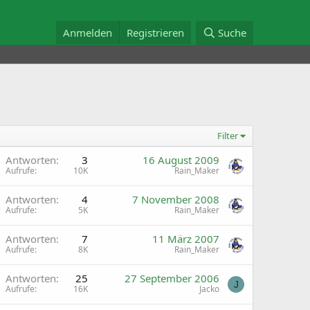
Anmelden
Registrieren
Suche
Filter
G
Antworten
3
16 August 2009
Aufrufe
10K
Rain_Maker
G
Antworten
4
7 November 2008
Aufrufe
5K
Rain_Maker
G
Antworten
7
11 März 2007
Aufrufe
8K
Rain_Maker
G
Antworten
25
27 September 2006
J
Aufrufe
16K
Jacko