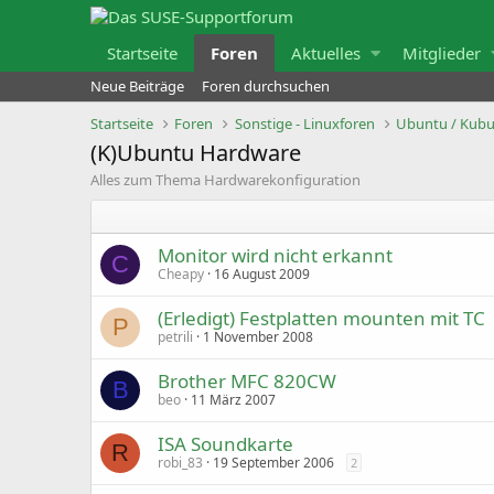
Startseite
Foren
Aktuelles
Mitglieder
Neue Beiträge
Foren durchsuchen
Startseite
Foren
Sonstige - Linuxforen
Ubuntu / Kubun
(K)Ubuntu Hardware
Alles zum Thema Hardwarekonfiguration
Monitor wird nicht erkannt
C
Cheapy
16 August 2009
(Erledigt) Festplatten mounten mit TC
P
petrili
1 November 2008
Brother MFC 820CW
B
beo
11 März 2007
ISA Soundkarte
R
robi_83
19 September 2006
2