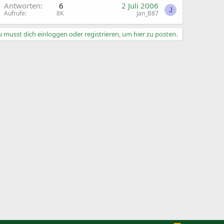
G
Antworten
6
2 Juli 2006
J
Aufrufe
8K
Jan_B87
 musst dich einloggen oder registrieren, um hier zu posten.