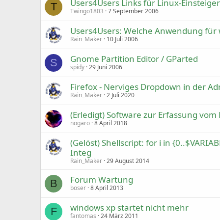
Users4Users Links für Linux-Einsteige
T
Twingo1803
7 September 2006
Users4Users: Welche Anwendung für 
Rain_Maker
10 Juli 2006
Gnome Partition Editor / GParted
S
spidy
29 Juni 2006
Firefox - Nerviges Dropdown in der Adr
Rain_Maker
2 Juli 2020
(Erledigt) Software zur Erfassung vom
nogaro
8 April 2018
(Gelöst) Shellscript: for i in {0..$VARI
Integ
Rain_Maker
29 August 2014
Forum Wartung
B
boser
8 April 2013
windows xp startet nicht mehr
F
fantomas
24 März 2011