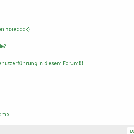
on notebook)
ie?
Benutzerführung in diesem Forum!!!
leme
Du