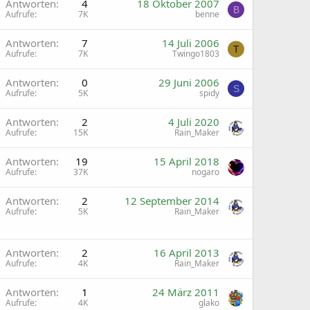
A
Antworten
4
18 Oktober 2007
B
Aufrufe
7K
benne
A
Antworten
7
14 Juli 2006
T
Aufrufe
7K
Twingo1803
A
Antworten
0
29 Juni 2006
S
Aufrufe
5K
spidy
Antworten
2
4 Juli 2020
Aufrufe
15K
Rain_Maker
G
Antworten
19
15 April 2018
Aufrufe
37K
nogaro
Antworten
2
12 September 2014
Aufrufe
5K
Rain_Maker
Antworten
2
16 April 2013
Aufrufe
4K
Rain_Maker
Antworten
1
24 März 2011
Aufrufe
4K
glako