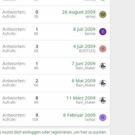
Antworten
0
26 August 2009
W
Aufrufe
3K
wmey
Antworten
1
8 Juli 2009
B
Aufrufe
9K
benne
Antworten
3
4 Juli 2009
B
Aufrufe
6K
BOOTLEG
Antworten
1
7 Juni 2009
Aufrufe
4K
Rain_Maker
Antworten
2
6 Mai 2009
Aufrufe
6K
Rain_Maker
Antworten
8
11 März 2009
Aufrufe
6K
Rain_Maker
Antworten
9
6 Februar 2009
R
Aufrufe
10K
raihac
 musst dich einloggen oder registrieren, um hier zu posten.