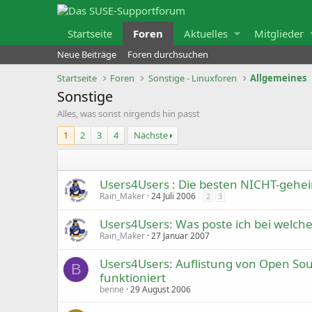
Startseite
Foren
Aktuelles
Mitglieder
Neue Beiträge
Foren durchsuchen
Startseite
Foren
Sonstige - Linuxforen
Allgemeines
Sonstige
Alles, was sonst nirgends hin passt
1
2
3
4
Nächste
Users4Users : Die besten NICHT-geheim
Rain_Maker
24 Juli 2006
2
3
Users4Users: Was poste ich bei welc
Rain_Maker
27 Januar 2007
Users4Users: Auflistung von Open Sou
B
funktioniert
benne
29 August 2006