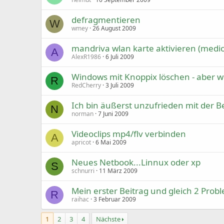
defragmentieren
W
wmey
26 August 2009
mandriva wlan karte aktivieren (medi
A
AlexR1986
6 Juli 2009
Windows mit Knoppix löschen - aber w
R
RedCherry
3 Juli 2009
Ich bin äußerst unzufrieden mit der 
N
norman
7 Juni 2009
Videoclips mp4/flv verbinden
A
apricot
6 Mai 2009
Neues Netbook...Linnux oder xp
S
schnurri
11 März 2009
Mein erster Beitrag und gleich 2 Prob
R
raihac
3 Februar 2009
1
2
3
4
Nächste