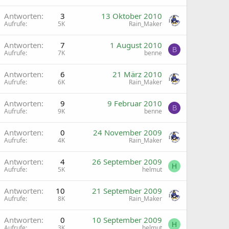
Antworten
3
13 Oktober 2010
Aufrufe
5K
Rain_Maker
Antworten
7
1 August 2010
B
Aufrufe
7K
benne
Antworten
6
21 März 2010
Aufrufe
6K
Rain_Maker
G
Antworten
9
9 Februar 2010
B
Aufrufe
9K
benne
Antworten
0
24 November 2009
Aufrufe
4K
Rain_Maker
Antworten
4
26 September 2009
H
Aufrufe
5K
helmut
Antworten
10
21 September 2009
Aufrufe
8K
Rain_Maker
Antworten
0
10 September 2009
H
Aufrufe
3K
helmut