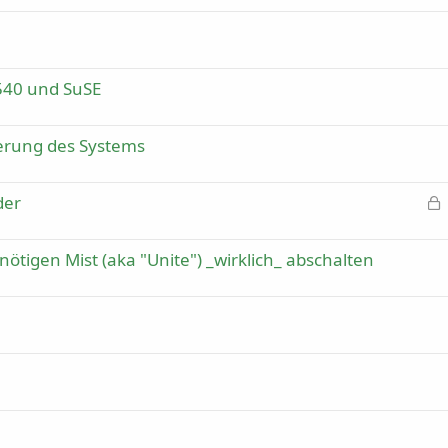
3540 und SuSE
nerung des Systems
der
e
s
p
ötigen Mist (aka "Unite") _wirklich_ abschalten
e
r
r
t