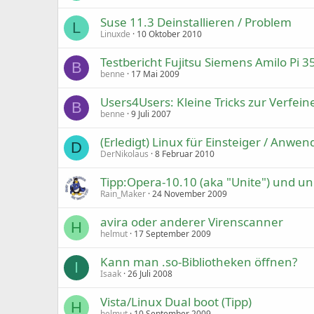
Suse 11.3 Deinstallieren / Problem
L
Linuxde
10 Oktober 2010
Testbericht Fujitsu Siemens Amilo Pi 
B
benne
17 Mai 2009
Users4Users: Kleine Tricks zur Verfei
B
benne
9 Juli 2007
(Erledigt) Linux für Einsteiger / Anwen
D
DerNikolaus
8 Februar 2010
Tipp:Opera-10.10 (aka "Unite") und unn
Rain_Maker
24 November 2009
avira oder anderer Virenscanner
H
helmut
17 September 2009
Kann man .so-Bibliotheken öffnen?
I
Isaak
26 Juli 2008
Vista/Linux Dual boot (Tipp)
H
helmut
10 September 2009