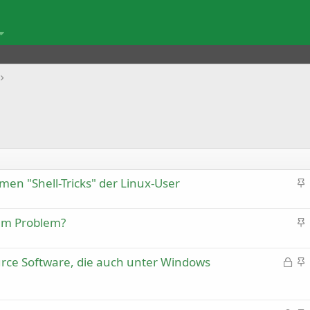
en "Shell-Tricks" der Linux-User
n
g
e
hem Problem?
h
n
e
g
f
e
rce Software, die auch unter Windows
G
t
h
e
n
e
e
s
g
t
f
p
e
t