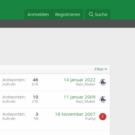
Anmelden
Registrieren
Suche
Filter
A
Antworten
46
14 Januar 2022
Aufrufe
67K
Rain_Maker
A
Antworten
10
11 Januar 2009
Aufrufe
27K
Rain_Maker
A
Antworten
3
18 November 2007
F
Aufrufe
5K
framp