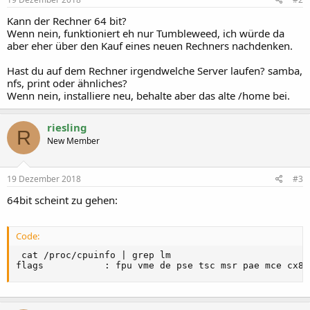
Kann der Rechner 64 bit?
Wenn nein, funktioniert eh nur Tumbleweed, ich würde da
aber eher über den Kauf eines neuen Rechners nachdenken.
Hast du auf dem Rechner irgendwelche Server laufen? samba,
nfs, print oder ähnliches?
Wenn nein, installiere neu, behalte aber das alte /home bei.
riesling
R
New Member
19 Dezember 2018
#3
64bit scheint zu gehen:
Code:
 cat /proc/cpuinfo | grep lm

flags           : fpu vme de pse tsc msr pae mce cx8 