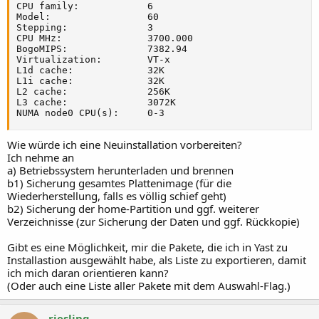
CPU family:            6

Model:                 60

Stepping:              3

CPU MHz:               3700.000

BogoMIPS:              7382.94

Virtualization:        VT-x

L1d cache:             32K

L1i cache:             32K

L2 cache:              256K

L3 cache:              3072K

NUMA node0 CPU(s):     0-3
Wie würde ich eine Neuinstallation vorbereiten?
Ich nehme an
a) Betriebssystem herunterladen und brennen
b1) Sicherung gesamtes Plattenimage (für die
Wiederherstellung, falls es völlig schief geht)
b2) Sicherung der home-Partition und ggf. weiterer
Verzeichnisse (zur Sicherung der Daten und ggf. Rückkopie)
Gibt es eine Möglichkeit, mir die Pakete, die ich in Yast zu
Installastion ausgewählt habe, als Liste zu exportieren, damit
ich mich daran orientieren kann?
(Oder auch eine Liste aller Pakete mit dem Auswahl-Flag.)
riesling