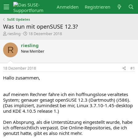
Anmelden
Registrieren
SuSE Updates
Was tun mit openSUSE 12.3?
E
E
riesling
18 Dezember 2018
r
r
s
s
riesling
t
t
R
New Member
e
e
l
l
l
l
e
t
18 Dezember 2018
#1
r
a
m
Hallo zusammen,
auf meinem Rechner fahre ich ein hoffnungslose veraltetes
System; genauer gesagt openSUSE 12.3 (Dartmouth) (i586).
(Das impliziert, zumindest bei mir, Linux 3.7.10-1.45-desktop
und KDE 4.10.5 release 1.)
Den Absprung, als die Unterstützung eingestellt wurde, habe
ich offensichtlich verpasst. Die Online-Repositories, die ich
genutzt hatte, gibt es also nicht mehr.