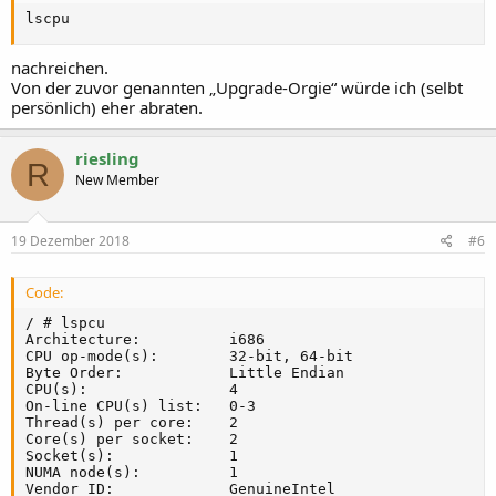
lscpu
nachreichen.
Von der zuvor genannten „Upgrade-Orgie“ würde ich (selbt
persönlich) eher abraten.
riesling
R
New Member
19 Dezember 2018
#6
Code:
/ # lspcu

Architecture:          i686

CPU op-mode(s):        32-bit, 64-bit

Byte Order:            Little Endian

CPU(s):                4

On-line CPU(s) list:   0-3

Thread(s) per core:    2

Core(s) per socket:    2

Socket(s):             1

NUMA node(s):          1

Vendor ID:             GenuineIntel
