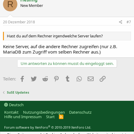
R
New Member
20 Dezember 2018
#7
Hast du auf dem Rechner irgendwelche Server laufen?
Keine Server, auf die andere Rechner zugreifen (nur z.B.
MariaDB zum Zugriff vom selben Rechner aus.)
Um antworten zu können musst du eingeloggt sein.
Facebook
Twitter
Reddit
Pinterest
Tumblr
WhatsApp
E-Mail
Link
Teilen:
SuSE Updates
Deutsch
Kontakt
Nutzungsbedingungen
Datenschutz
Hilfe und Impressum
Start
R
S
S
®
Forum software by XenForo
© 2010-2019 XenForo Ltd.