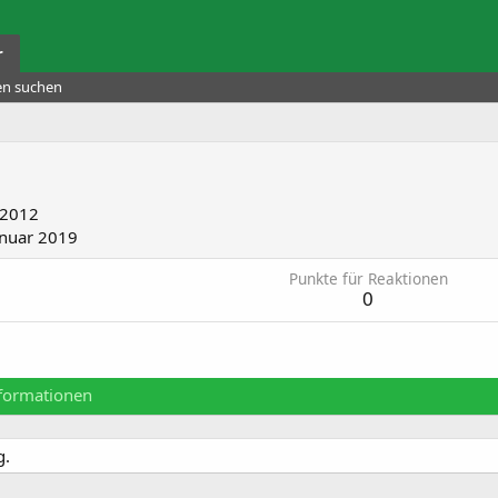
r
ten suchen
 2012
anuar 2019
Punkte für Reaktionen
0
formationen
g.