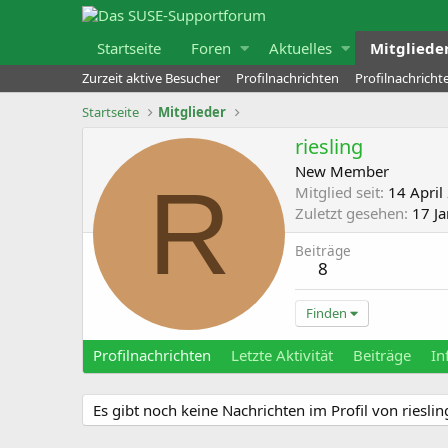
Startseite
Foren
Aktuelles
Mitgliede
Zurzeit aktive Besucher
Profilnachrichten
Profilnachrich
Startseite
Mitglieder
riesling
New Member
R
Mitglied seit
14 April
Zuletzt gesehen
17 J
Beiträge
8
Finden
Profilnachrichten
Letzte Aktivität
Beiträge
In
Es gibt noch keine Nachrichten im Profil von rieslin