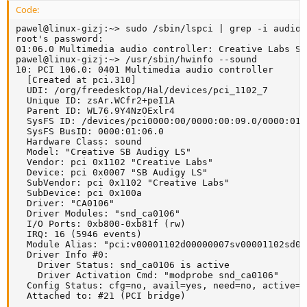
Code:
pawel@linux-gizj:~> sudo /sbin/lspci | grep -i audio

root's password:

01:06.0 Multimedia audio controller: Creative Labs SB
pawel@linux-gizj:~> /usr/sbin/hwinfo --sound

10: PCI 106.0: 0401 Multimedia audio controller

  [Created at pci.310]

  UDI: /org/freedesktop/Hal/devices/pci_1102_7

  Unique ID: zsAr.WCfr2+peI1A

  Parent ID: WL76.9Y4NzOExlr4

  SysFS ID: /devices/pci0000:00/0000:00:09.0/0000:01:0
  SysFS BusID: 0000:01:06.0

  Hardware Class: sound

  Model: "Creative SB Audigy LS"

  Vendor: pci 0x1102 "Creative Labs"

  Device: pci 0x0007 "SB Audigy LS"

  SubVendor: pci 0x1102 "Creative Labs"

  SubDevice: pci 0x100a

  Driver: "CA0106"

  Driver Modules: "snd_ca0106"

  I/O Ports: 0xb800-0xb81f (rw)

  IRQ: 16 (5946 events)

  Module Alias: "pci:v00001102d00000007sv00001102sd00
  Driver Info #0:

    Driver Status: snd_ca0106 is active

    Driver Activation Cmd: "modprobe snd_ca0106"

  Config Status: cfg=no, avail=yes, need=no, active=un
  Attached to: #21 (PCI bridge)