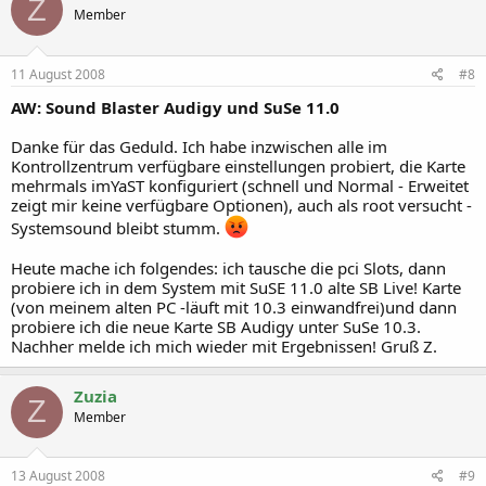
Z
Member
11 August 2008
#8
AW: Sound Blaster Audigy und SuSe 11.0
Danke für das Geduld. Ich habe inzwischen alle im
Kontrollzentrum verfügbare einstellungen probiert, die Karte
mehrmals imYaST konfiguriert (schnell und Normal - Erweitet
zeigt mir keine verfügbare Optionen), auch als root versucht -
Systemsound bleibt stumm.
Heute mache ich folgendes: ich tausche die pci Slots, dann
probiere ich in dem System mit SuSE 11.0 alte SB Live! Karte
(von meinem alten PC -läuft mit 10.3 einwandfrei)und dann
probiere ich die neue Karte SB Audigy unter SuSe 10.3.
Nachher melde ich mich wieder mit Ergebnissen! Gruß Z.
Zuzia
Z
Member
13 August 2008
#9