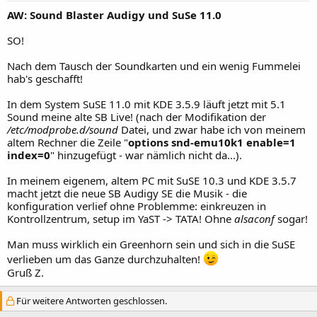
AW: Sound Blaster Audigy und SuSe 11.0
SO!
Nach dem Tausch der Soundkarten und ein wenig Fummelei
hab's geschafft!
In dem System SuSE 11.0 mit KDE 3.5.9 läuft jetzt mit 5.1
Sound meine alte SB Live! (nach der Modifikation der
/etc/modprobe.d/sound
Datei, und zwar habe ich von meinem
altem Rechner die Zeile "
options snd-emu10k1 enable=1
index=0
" hinzugefügt - war nämlich nicht da...).
In meinem eigenem, altem PC mit SuSE 10.3 und KDE 3.5.7
macht jetzt die neue SB Audigy SE die Musik - die
konfiguration verlief ohne Problemme: einkreuzen in
Kontrollzentrum, setup im YaST -> TATA! Ohne
alsaconf
sogar!
Man muss wirklich ein Greenhorn sein und sich in die SuSE
verlieben um das Ganze durchzuhalten!
Gruß Z.
Für weitere Antworten geschlossen.