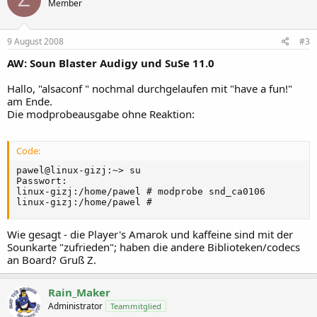
Member
9 August 2008
#3
AW: Soun Blaster Audigy und SuSe 11.0
Hallo, "alsaconf " nochmal durchgelaufen mit "have a fun!"
am Ende.
Die modprobeausgabe ohne Reaktion:
Code:
pawel@linux-gizj:~> su

Passwort:

linux-gizj:/home/pawel # modprobe snd_ca0106

linux-gizj:/home/pawel #
Wie gesagt - die Player's Amarok und kaffeine sind mit der
Sounkarte "zufrieden"; haben die andere Biblioteken/codecs
an Board? Gruß Z.
Rain_Maker
Administrator
Teammitglied