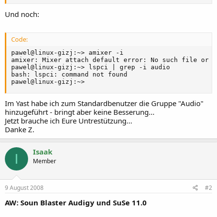
Und noch:
Code:
pawel@linux-gizj:~> amixer -i

amixer: Mixer attach default error: No such file or d
pawel@linux-gizj:~> lspci | grep -i audio

bash: lspci: command not found

pawel@linux-gizj:~>
Im Yast habe ich zum Standardbenutzer die Gruppe "Audio"
hinzugeführt - bringt aber keine Besserung...
Jetzt brauche ich Eure Untrestützung...
Danke Z.
Isaak
I
Member
9 August 2008
#2
AW: Soun Blaster Audigy und SuSe 11.0