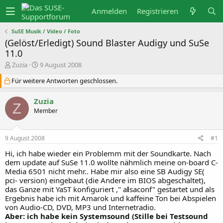
Anmelden
Registrieren
SuSE Musik / Video / Foto
(Gelöst/Erledigt) Sound Blaster Audigy und SuSe
11.0
E
E
Zuzia
9 August 2008
r
r
s
s
Für weitere Antworten geschlossen.
t
t
e
e
Zuzia
l
l
Z
l
l
Member
e
t
r
a
m
9 August 2008
#1
Hi, ich habe wieder ein Problemm mit der Soundkarte. Nach
dem update auf SuSe 11.0 wollte nähmlich meine on-board C-
Media 6501 nicht mehr.. Habe mir also eine SB Audigy SE(
pci- version) eingebaut (die Andere im BIOS abgeschaltet),
das Ganze mit YaST konfiguriert ," a
l
saconf" gestartet und als
Ergebnis habe ich mit Amarok und kaffeine Ton bei Abspielen
von Audio-CD, DVD, MP3 und Internetradio.
Aber: ich habe kein Systemsound (Stille bei Testsound