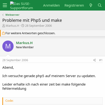
Anmelden
Registrieren
Webserver
Probleme mit Php5 und make
E
E
Markus.H
28 September 2006
r
r
s
s
Für weitere Antworten geschlossen.
t
t
e
e
Markus.H
l
l
M
l
l
New Member
e
t
r
a
m
28 September 2006
#1
Abend,
Ich versuche gerade php5 auf meinem Server zu updaten.
Leider erhalte ich nach einer zeit bei make folgende
fehlermeldung
Code: