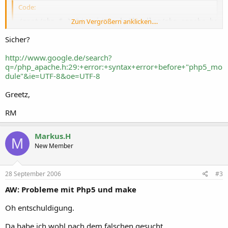
Code:
Zum Vergrößern anklicken....
/root/php-5.1.6/sapi/apache2handler/php_apache.h:29:
"php5_module"
Sicher?
http://www.google.de/search?
Google hat leider nichts nützliches herausgegeben..
q=/php_apache.h:29:+error:+syntax+error+before+"php5_mo
dule"&ie=UTF-8&oe=UTF-8
Greetz,
RM
Markus.H
M
New Member
28 September 2006
#3
AW: Probleme mit Php5 und make
Oh entschuldigung.
Da habe ich wohl nach dem falschen gesucht.