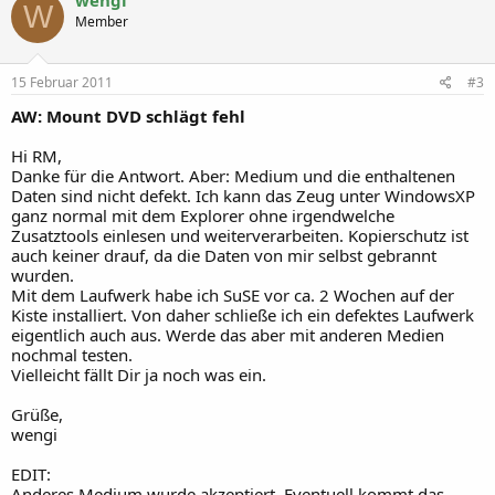
wengi
W
Member
15 Februar 2011
#3
AW: Mount DVD schlägt fehl
Hi RM,
Danke für die Antwort. Aber: Medium und die enthaltenen
Daten sind nicht defekt. Ich kann das Zeug unter WindowsXP
ganz normal mit dem Explorer ohne irgendwelche
Zusatztools einlesen und weiterverarbeiten. Kopierschutz ist
auch keiner drauf, da die Daten von mir selbst gebrannt
wurden.
Mit dem Laufwerk habe ich SuSE vor ca. 2 Wochen auf der
Kiste installiert. Von daher schließe ich ein defektes Laufwerk
eigentlich auch aus. Werde das aber mit anderen Medien
nochmal testen.
Vielleicht fällt Dir ja noch was ein.
Grüße,
wengi
EDIT:
Anderes Medium wurde akzeptiert. Eventuell kommt das