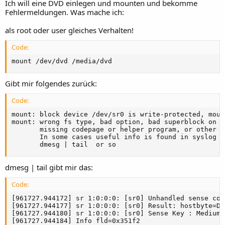
Ich will eine DVD einlegen und mounten und bekomme
Fehlermeldungen. Was mache ich:
als root oder user gleiches Verhalten!
Code:
mount /dev/dvd /media/dvd
Gibt mir folgendes zurück:
Code:
mount: block device /dev/sr0 is write-protected, moun
mount: wrong fs type, bad option, bad superblock on /
       missing codepage or helper program, or other er
       In some cases useful info is found in syslog - 
       dmesg | tail  or so
dmesg | tail gibt mir das:
Code:
[961727.944172] sr 1:0:0:0: [sr0] Unhandled sense code
[961727.944177] sr 1:0:0:0: [sr0] Result: hostbyte=DI
[961727.944180] sr 1:0:0:0: [sr0] Sense Key : Medium 
[961727.944184] Info fld=0x351f2
