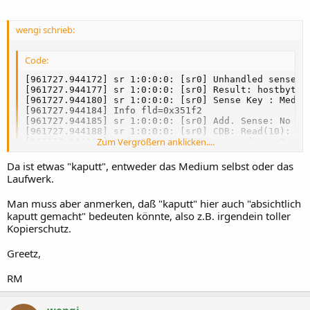
wengi schrieb:
Code:
[961727.944172] sr 1:0:0:0: [sr0] Unhandled sense co
[961727.944177] sr 1:0:0:0: [sr0] Result: hostbyte=D
[961727.944180] sr 1:0:0:0: [sr0] Sense Key : Medium
[961727.944184] Info fld=0x351f2

[961727.944185] sr 1:0:0:0: [sr0] Add. Sense: No see
[961727.944188] sr 1:0:0:0: [sr0] CDB: Read(10): 28 
Zum Vergrößern anklicken....
[961727.944193] end_request: I/O error, dev sr0, sec
[961727.944244] udf: udf_read_inode(ino 217586) fail
[961729.030093] UDF-fs: No anchor found

Da ist etwas "kaputt", entweder das Medium selbst oder das
[961729.030101] UDF-fs: No partition found (1)
Laufwerk.
Man muss aber anmerken, daß "kaputt" hier auch "absichtlich
kaputt gemacht" bedeuten könnte, also z.B. irgendein toller
Kopierschutz.
Greetz,
RM