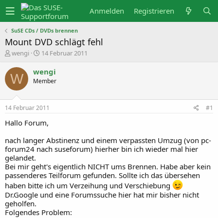
Anmelden
Registrieren
SuSE CDs / DVDs brennen
Mount DVD schlägt fehl
E
E
wengi
14 Februar 2011
r
r
s
s
wengi
t
t
W
Member
e
e
l
l
l
l
e
t
14 Februar 2011
#1
r
a
m
Hallo Forum,
nach langer Abstinenz und einem verpassten Umzug (von pc-
forum24 nach suseforum) hierher bin ich wieder mal hier
gelandet.
Bei mir geht's eigentlich NICHT ums Brennen. Habe aber kein
passenderes Teilforum gefunden. Sollte ich das übersehen
haben bitte ich um Verzeihung und Verschiebung
Dr.Google und eine Forumssuche hier hat mir bisher nicht
geholfen.
Folgendes Problem: