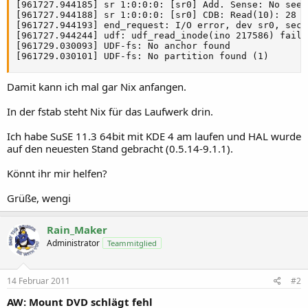
[961727.944185] sr 1:0:0:0: [sr0] Add. Sense: No seek
[961727.944188] sr 1:0:0:0: [sr0] CDB: Read(10): 28 0
[961727.944193] end_request: I/O error, dev sr0, sect
[961727.944244] udf: udf_read_inode(ino 217586) failed
[961729.030093] UDF-fs: No anchor found

[961729.030101] UDF-fs: No partition found (1)
Damit kann ich mal gar Nix anfangen.
In der fstab steht Nix für das Laufwerk drin.
Ich habe SuSE 11.3 64bit mit KDE 4 am laufen und HAL wurde
auf den neuesten Stand gebracht (0.5.14-9.1.1).
Könnt ihr mir helfen?
Grüße, wengi
Rain_Maker
Administrator
Teammitglied
14 Februar 2011
#2
AW: Mount DVD schlägt fehl