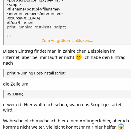
<script>
<filename>post.pl</filename>
<interpreter>perl</interpreter>
<source><![CDATA[
#!/usr/bin/perl
print 'Running Post-install script';
]]>
</source>
Zum Vergrößern anklicken....
</script>
</post-scripts>
Diesen Eintrag findet man in zahlreichen Beispielen im
Internet, aber bei mir läuft er nicht
Ich habe den Eintrag
nach
print "Running Post-install script"
die Zeile um
<STDIN>;
erweitert. Hier wollte ich sehen, wann das Script gestartet
wird.
Wahrscheinlich mache ich hier einen Anfängerfehler, aber ich
komme nicht weiter. Vielleicht könnt Ihr mir hier helfen