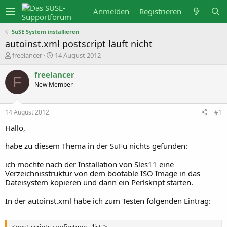
Anmelden
Registrieren
SuSE System installieren
autoinst.xml postscript läuft nicht
E
E
freelancer
14 August 2012
r
r
s
s
freelancer
t
t
F
New Member
e
e
l
l
l
l
e
t
14 August 2012
#1
r
a
m
Hallo,
habe zu diesem Thema in der SuFu nichts gefunden:
ich möchte nach der Installation von Sles11 eine
Verzeichnisstruktur von dem bootable ISO Image in das
Dateisystem kopieren und dann ein Perlskript starten.
In der autoinst.xml habe ich zum Testen folgenden Eintrag:
<post-scripts config:type="list">