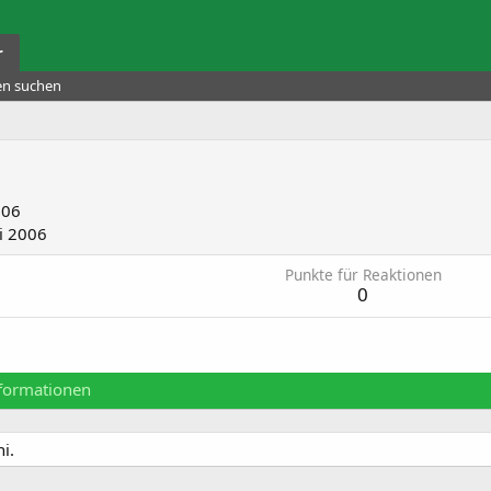
r
ten suchen
006
i 2006
Punkte für Reaktionen
0
formationen
i.