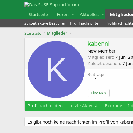
Startseite
Foren
Aktuelles
Mitgliede
Zurzeit aktive Besucher
Profilnachrichten
Profilnachrich
Startseite
Mitglieder
kabenni
New Member
K
Mitglied seit
7 Juni 2
Zuletzt gesehen
7 Jun
Beiträge
1
Finden
Profilnachrichten
Letzte Aktivität
Beiträge
In
Es gibt noch keine Nachrichten im Profil von kabenn