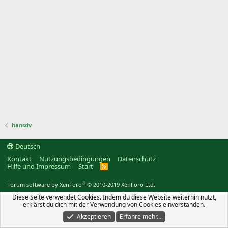
hansdv
Deutsch
Kontakt
Nutzungsbedingungen
Datenschutz
Hilfe und Impressum
Start
R
S
S
®
Forum software by XenForo
© 2010-2019 XenForo Ltd.
Diese Seite verwendet Cookies. Indem du diese Website weiterhin nutzt,
erklärst du dich mit der Verwendung von Cookies einverstanden.
Akzeptieren
Erfahre mehr…