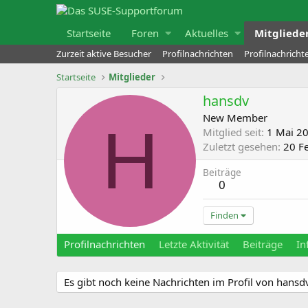
Startseite
Foren
Aktuelles
Mitgliede
Zurzeit aktive Besucher
Profilnachrichten
Profilnachrich
Startseite
Mitglieder
hansdv
New Member
H
Mitglied seit
1 Mai 2
Zuletzt gesehen
20 F
Beiträge
0
Finden
Profilnachrichten
Letzte Aktivität
Beiträge
In
Es gibt noch keine Nachrichten im Profil von hansd