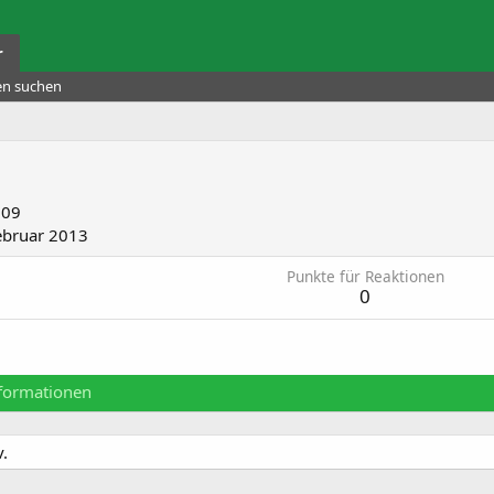
r
ten suchen
009
ebruar 2013
Punkte für Reaktionen
0
formationen
v.