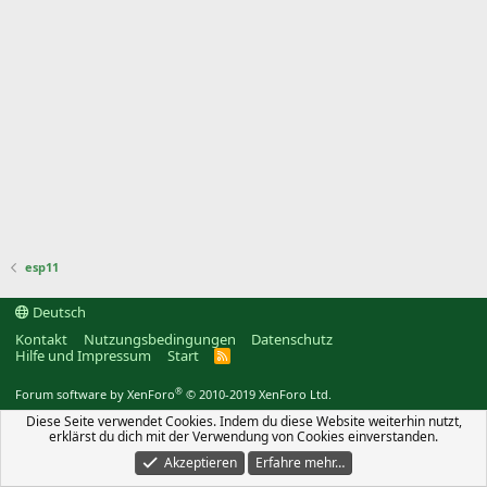
esp11
Deutsch
Kontakt
Nutzungsbedingungen
Datenschutz
Hilfe und Impressum
Start
R
S
S
®
Forum software by XenForo
© 2010-2019 XenForo Ltd.
Diese Seite verwendet Cookies. Indem du diese Website weiterhin nutzt,
erklärst du dich mit der Verwendung von Cookies einverstanden.
Akzeptieren
Erfahre mehr…