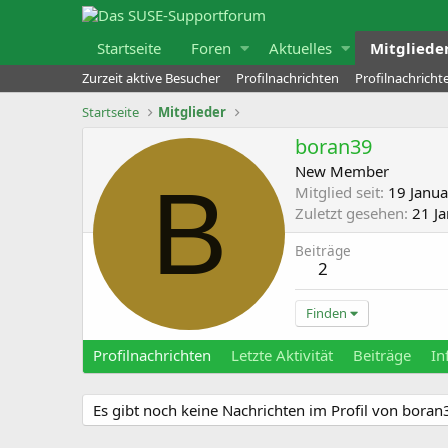
Startseite
Foren
Aktuelles
Mitgliede
Zurzeit aktive Besucher
Profilnachrichten
Profilnachrich
Startseite
Mitglieder
boran39
New Member
B
Mitglied seit
19 Janu
Zuletzt gesehen
21 J
Beiträge
2
Finden
Profilnachrichten
Letzte Aktivität
Beiträge
In
Es gibt noch keine Nachrichten im Profil von boran