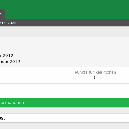
r
ten suchen
ar 2012
anuar 2012
Punkte für Reaktionen
0
formationen
39.