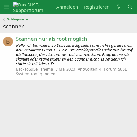
Anmelden
Registrieren
Schlagworte
scanner
Scannen nur als root möglich
B
Hallo, ich bin wieder zu Suse zurückgekehrt und richte gerade mein
neu installiertes Leap 15.1. ein. Bis jetzt klappt alles sehr gut, bis auf
die Tatsache, dass ich nur als root scannen kann. Programme wie
skanlite oder xsane erkennen den Scanner nicht, es sei denn ich
starte sie mit kdesu. Es...
BackToSuSe
Thema
7 Mai 2020
Antworten: 4
Forum:
SuSE
System konfigurieren