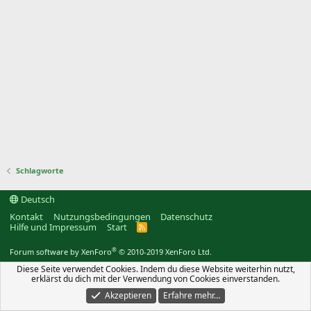
Schlagworte
Deutsch
Kontakt
Nutzungsbedingungen
Datenschutz
Hilfe und Impressum
Start
R
S
S
®
Forum software by XenForo
© 2010-2019 XenForo Ltd.
Diese Seite verwendet Cookies. Indem du diese Website weiterhin nutzt,
erklärst du dich mit der Verwendung von Cookies einverstanden.
Akzeptieren
Erfahre mehr…