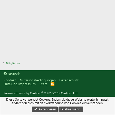
Mitglieder
Deutsch
Kontakt
Nutzungsbedingungen
Datenschutz
Hilfe und Impressum
Start
R
S
S
®
Forum software by XenForo
© 2010-2019 XenForo Ltd.
Diese Seite verwendet Cookies. Indem du diese Website weiterhin nutzt,
erklärst du dich mit der Verwendung von Cookies einverstanden.
Akzeptieren
Erfahre mehr…