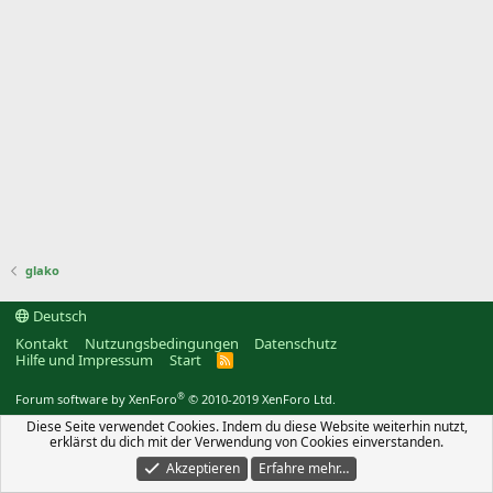
glako
Deutsch
Kontakt
Nutzungsbedingungen
Datenschutz
Hilfe und Impressum
Start
R
S
S
®
Forum software by XenForo
© 2010-2019 XenForo Ltd.
Diese Seite verwendet Cookies. Indem du diese Website weiterhin nutzt,
erklärst du dich mit der Verwendung von Cookies einverstanden.
Akzeptieren
Erfahre mehr…