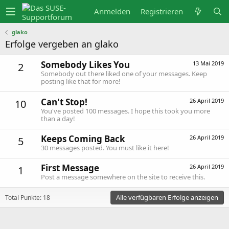
Anmelden
Registrieren
glako
Erfolge vergeben an glako
Somebody Likes You
13 Mai 2019
2
Somebody out there liked one of your messages. Keep
posting like that for more!
Can't Stop!
26 April 2019
10
You've posted 100 messages. I hope this took you more
than a day!
Keeps Coming Back
26 April 2019
5
30 messages posted. You must like it here!
First Message
26 April 2019
1
Post a message somewhere on the site to receive this.
Alle verfügbaren Erfolge anzeigen
Total Punkte: 18