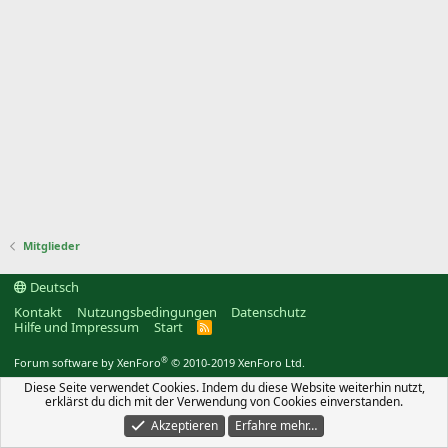
Mitglieder
Deutsch
Kontakt
Nutzungsbedingungen
Datenschutz
Hilfe und Impressum
Start
R
S
S
®
Forum software by XenForo
© 2010-2019 XenForo Ltd.
Diese Seite verwendet Cookies. Indem du diese Website weiterhin nutzt,
erklärst du dich mit der Verwendung von Cookies einverstanden.
Akzeptieren
Erfahre mehr…