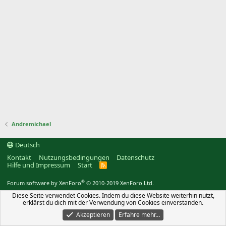
Andremichael
Deutsch
Kontakt
Nutzungsbedingungen
Datenschutz
Hilfe und Impressum
Start
R
S
S
®
Forum software by XenForo
© 2010-2019 XenForo Ltd.
Diese Seite verwendet Cookies. Indem du diese Website weiterhin nutzt,
erklärst du dich mit der Verwendung von Cookies einverstanden.
Akzeptieren
Erfahre mehr…