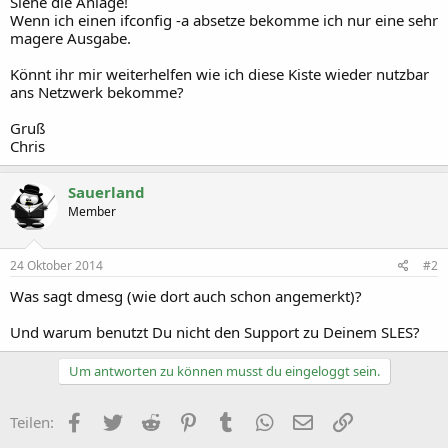
Siehe die Anlage!
Wenn ich einen ifconfig -a absetze bekomme ich nur eine sehr
magere Ausgabe.
Könnt ihr mir weiterhelfen wie ich diese Kiste wieder nutzbar
ans Netzwerk bekomme?
Gruß
Chris
Sauerland
Member
24 Oktober 2014
#2
Was sagt dmesg (wie dort auch schon angemerkt)?
Und warum benutzt Du nicht den Support zu Deinem SLES?
Um antworten zu können musst du eingeloggt sein.
Facebook
Twitter
Reddit
Pinterest
Tumblr
WhatsApp
E-Mail
Link
Teilen: