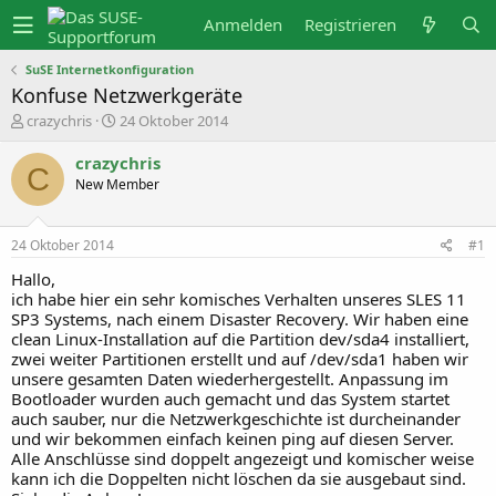
Anmelden
Registrieren
SuSE Internetkonfiguration
Konfuse Netzwerkgeräte
E
E
crazychris
24 Oktober 2014
r
r
s
s
crazychris
t
t
C
New Member
e
e
l
l
l
l
e
t
24 Oktober 2014
#1
r
a
m
Hallo,
ich habe hier ein sehr komisches Verhalten unseres SLES 11
SP3 Systems, nach einem Disaster Recovery. Wir haben eine
clean Linux-Installation auf die Partition dev/sda4 installiert,
zwei weiter Partitionen erstellt und auf /dev/sda1 haben wir
unsere gesamten Daten wiederhergestellt. Anpassung im
Bootloader wurden auch gemacht und das System startet
auch sauber, nur die Netzwerkgeschichte ist durcheinander
und wir bekommen einfach keinen ping auf diesen Server.
Alle Anschlüsse sind doppelt angezeigt und komischer weise
kann ich die Doppelten nicht löschen da sie ausgebaut sind.