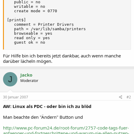
   public = no

   writable = no

   create mode = 0770

[print$]

   comment = Printer Drivers

   path = /var/lib/samba/printers

   browseable = yes

   read only = yes

   guest ok = no
Für Hilfe bin ich bereits jetzt dankbar, auch wenn manche
darüber lächeln mögen.
Jacko
J
Moderator
30 Januar 2007
#2
AW: Linux als PDC - oder bin ich zu blöd
Man beachte den "Ändern" Button und
http://www.pc-forum24.de/root-forum/2757-code-tags-fuer-
anfaenger-und-fortgeschrittene-und-warum-sie-allen-nutzen-