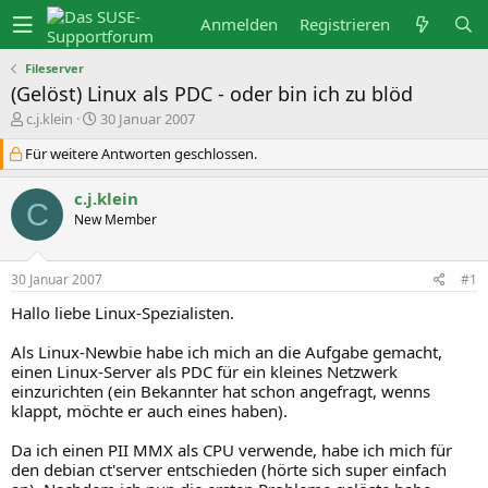
Anmelden
Registrieren
Fileserver
(Gelöst) Linux als PDC - oder bin ich zu blöd
E
E
c.j.klein
30 Januar 2007
r
r
s
s
Für weitere Antworten geschlossen.
t
t
e
e
c.j.klein
l
l
C
l
l
New Member
e
t
r
a
m
30 Januar 2007
#1
Hallo liebe Linux-Spezialisten.
Als Linux-Newbie habe ich mich an die Aufgabe gemacht,
einen Linux-Server als PDC für ein kleines Netzwerk
einzurichten (ein Bekannter hat schon angefragt, wenns
klappt, möchte er auch eines haben).
Da ich einen PII MMX als CPU verwende, habe ich mich für
den debian ct'server entschieden (hörte sich super einfach