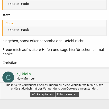
 create mode
statt
Code:
 create mask
eingeben, sonst erkennt Samba den Befehl nicht.
Freue mich auf weitere Hilfen und sage hierfür schon einmal
danke.
Christian
c.j.klein
C
New Member
Diese Seite verwendet Cookies. Indem du diese Website weiterhin nutzt,
erklärst du dich mit der Verwendung von Cookies einverstanden.
13 März 2007
#6
Akzeptieren
Erfahre mehr…
AW: Linux als PDC - oder bin ich zu blöd