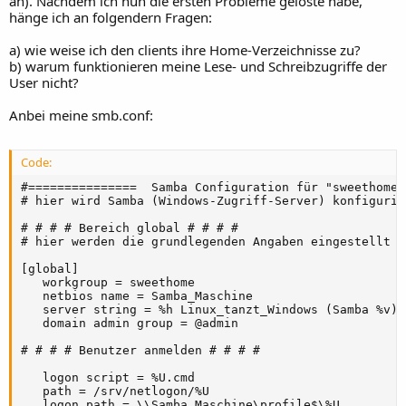
an). Nachdem ich nun die ersten Probleme gelöste habe,
hänge ich an folgendern Fragen:
a) wie weise ich den clients ihre Home-Verzeichnisse zu?
b) warum funktionieren meine Lese- und Schreibzugriffe der
User nicht?
Anbei meine smb.conf:
Code:
#===============  Samba Configuration für "sweethome"
# hier wird Samba (Windows-Zugriff-Server) konfigurier
# # # # Bereich global # # # #

# hier werden die grundlegenden Angaben eingestellt

[global]

   workgroup = sweethome

   netbios name = Samba_Maschine

   server string = %h Linux_tanzt_Windows (Samba %v)

   domain admin group = @admin

# # # # Benutzer anmelden # # # #

   logon script = %U.cmd

   path = /srv/netlogon/%U

   logon path = \\Samba_Maschine\profile$\%U
