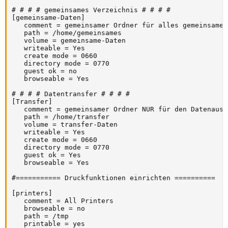
# # # # gemeinsames Verzeichnis # # # #

[gemeinsame-Daten]

   comment = gemeinsamer Ordner für alles gemeinsame

   path = /home/gemeinsames

   volume = gemeinsame-Daten

   writeable = Yes

   create mode = 0660

   directory mode = 0770

   guest ok = no

   browseable = Yes

# # # # Datentransfer # # # #

[Transfer]

   comment = gemeinsamer Ordner NUR für den Datenausta
   path = /home/transfer

   volume = transfer-Daten

   writeable = Yes 

   create mode = 0660

   directory mode = 0770

   guest ok = Yes

   browseable = Yes

#=========== Druckfunktionen einrichten ==========

[printers]

   comment = All Printers

   browseable = no

   path = /tmp

   printable = yes
