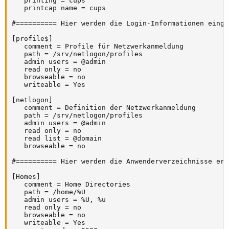
   printing = cups

   printcap name = cups

#========== Hier werden die Login-Informationen einge
[profile$]

   comment = Profile für Netzwerkanmeldung

   path = /srv/netlogon/profiles

   admin users = @admin

   read only = no

   browseable = no

   writeable = Yes

[netlogon]

   comment = Definition der Netzwerkanmeldung

   path = /srv/netlogon/profiles

   admin users = @admin

   read only = no

   read list = @domain

   browseable = no

#========== Hier werden die Anwenderverzeichnisse ers
[Homes]

   comment = Home Directories

   path = /home/%U

   admin users = %U, %u

   read only = no

   browseable = no

   writeable = Yes
