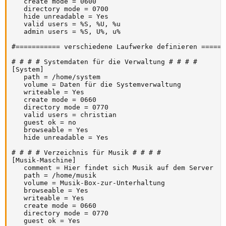
   create mode = 0600

   directory mode = 0700

   hide unreadable = Yes

   valid users = %S, %U, %u

   admin users = %S, U%, u%

#=========== verschiedene Laufwerke definieren =======
# # # # Systemdaten für die Verwaltung # # # #

[System]

   path = /home/system

   volume = Daten für die Systemverwaltung

   writeable = Yes

   create mode = 0660

   directory mode = 0770

   valid users = christian

   guest ok = no

   browseable = Yes

   hide unreadable = Yes

# # # # Verzeichnis für Musik # # # #

[Musik-Maschine]

   comment = Hier findet sich Musik auf dem Server

   path = /home/musik

   volume = Musik-Box-zur-Unterhaltung

   browseable = Yes

   writeable = Yes

   create mode = 0660

   directory mode = 0770

   guest ok = Yes
