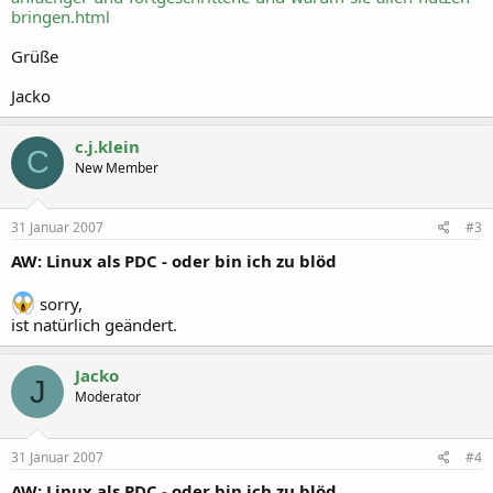
bringen.html
Grüße
Jacko
c.j.klein
C
New Member
31 Januar 2007
#3
AW: Linux als PDC - oder bin ich zu blöd
sorry,
ist natürlich geändert.
Jacko
J
Moderator
31 Januar 2007
#4
AW: Linux als PDC - oder bin ich zu blöd