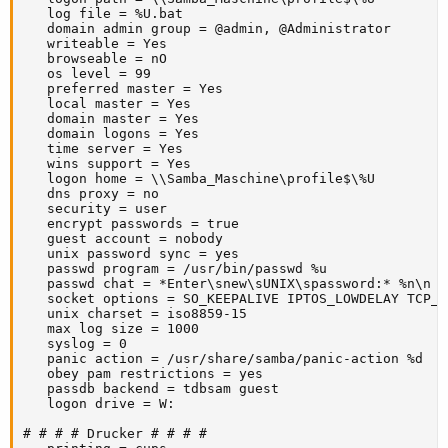
   log file = %U.bat 

   domain admin group = @admin, @Administrator

   writeable = Yes

   browseable = nO

   os level = 99

   preferred master = Yes

   local master = Yes

   domain master = Yes

   domain logons = Yes

   time server = Yes

   wins support = Yes

   logon home = \\Samba_Maschine\profile$\%U

   dns proxy = no

   security = user

   encrypt passwords = true

   guest account = nobody

   unix password sync = yes

   passwd program = /usr/bin/passwd %u

   passwd chat = *Enter\snew\sUNIX\spassword:* %n\n *
   socket options = SO_KEEPALIVE IPTOS_LOWDELAY TCP_NO
   unix charset = iso8859-15

   max log size = 1000

   syslog = 0

   panic action = /usr/share/samba/panic-action %d

   obey pam restrictions = yes

   passdb backend = tdbsam guest

   logon drive = W:

# # # # Drucker # # # #
