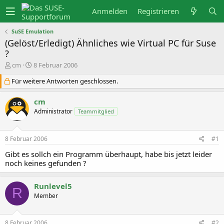
Anmelden
Registrieren
SuSE Emulation
(Gelöst/Erledigt) Ähnliches wie Virtual PC für Suse
?
E
E
cm
8 Februar 2006
r
r
s
s
Für weitere Antworten geschlossen.
t
t
e
e
cm
l
l
l
l
Administrator
Teammitglied
e
t
r
a
m
8 Februar 2006
#1
Gibt es sollch ein Programm überhaupt, habe bis jetzt leider
noch keines gefunden ?
Runlevel5
R
Member
8 Februar 2006
#2